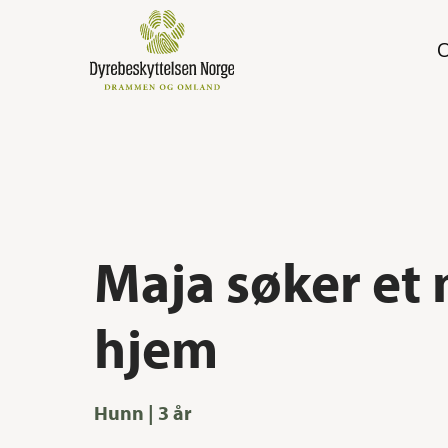
Skip
to
main
content
Maja søker et 
hjem
Trykk enter for å søke eller ESC for å lukke
Hunn | 3 år