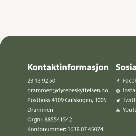
Kontaktinformasjon
Sosi
23 13 92 50
Face
drammen@dyrebeskyttelsen.no
Inst
Postboks 4109 Gulskogen, 3005
Twitt
Drammen
YouT
Orgnr. 885541542
Kontonummer: 1638 07 45074