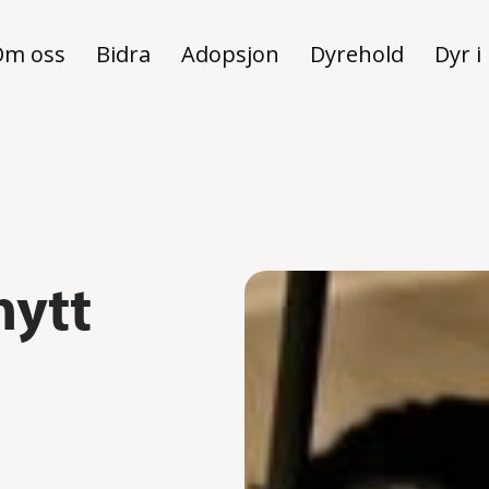
Om oss
Bidra
Adopsjon
Dyrehold
Dyr i
nytt