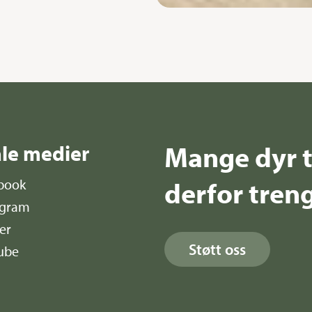
Mange dyr t
ale medier
derfor treng
book
agram
er
Støtt oss
ube