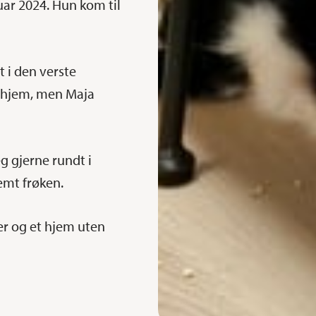
uar 2024. Hun kom til
 i den verste
e hjem, men Maja
g gjerne rundt i
emt frøken.
r og et hjem uten