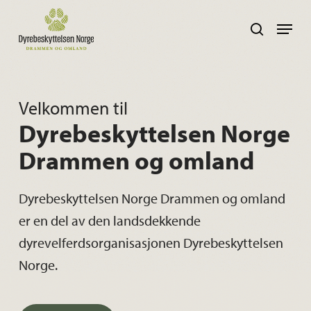
Skip
Navig
search
to
main
content
Velkommen til
Dyrebeskyttelsen Norge
Drammen og omland
Dyrebeskyttelsen Norge Drammen og omland
er en del av den landsdekkende
dyrevelferdsorganisasjonen Dyrebeskyttelsen
Norge.